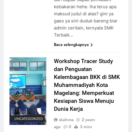
kebakaran hehe. lha terus apa
maksud judul di atas? gini ya
gaes ya sini duduk bareng biar
admin ceritain, ternyata SMK
Terbaik…
Baca selengkapnya
Workshop Tracer Study
dan Penguatan
Kelembagaan BKK di SMK
Muhammadiyah Kota
Magelang: Memperkuat
Kesiapan Siswa Menuju
Dunia Kerja
UNCATEGORIZED
skahima
2 years
ago
0
3 mins