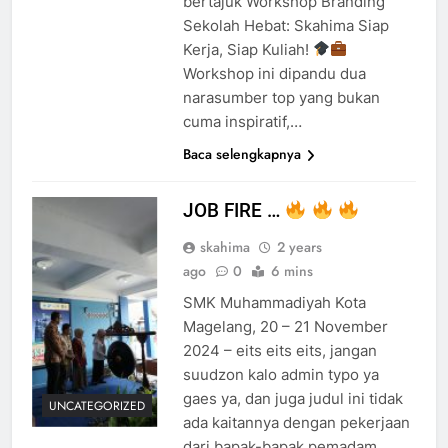
bertajuk Workshop Branding
Sekolah Hebat: Skahima Siap
Kerja, Siap Kuliah!
Workshop ini dipandu dua
narasumber top yang bukan
cuma inspiratif,…
Baca selengkapnya
JOB FIRE …
skahima
2 years
ago
0
6 mins
SMK Muhammadiyah Kota
Magelang, 20 – 21 November
2024 – eits eits eits, jangan
suudzon kalo admin typo ya
gaes ya, dan juga judul ini tidak
UNCATEGORIZED
ada kaitannya dengan pekerjaan
dari bapak-bapak pemadam