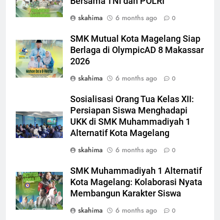
Bersama TNI dan POLRI
skahima
6 months ago
0
SMK Mutual Kota Magelang Siap
Berlaga di OlympicAD 8 Makassar
2026
skahima
6 months ago
0
Sosialisasi Orang Tua Kelas XII:
Persiapan Siswa Menghadapi
UKK di SMK Muhammadiyah 1
Alternatif Kota Magelang
skahima
6 months ago
0
SMK Muhammadiyah 1 Alternatif
Kota Magelang: Kolaborasi Nyata
Membangun Karakter Siswa
skahima
6 months ago
0