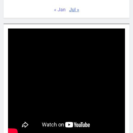
« Jan
Jul »