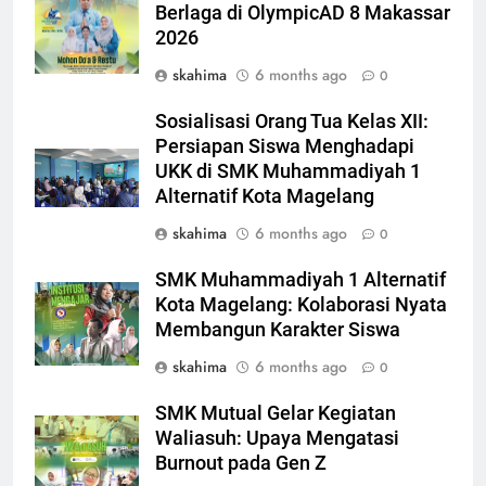
Berlaga di OlympicAD 8 Makassar
2026
skahima
6 months ago
0
Sosialisasi Orang Tua Kelas XII:
Persiapan Siswa Menghadapi
UKK di SMK Muhammadiyah 1
Alternatif Kota Magelang
skahima
6 months ago
0
SMK Muhammadiyah 1 Alternatif
Kota Magelang: Kolaborasi Nyata
Membangun Karakter Siswa
skahima
6 months ago
0
SMK Mutual Gelar Kegiatan
Waliasuh: Upaya Mengatasi
Burnout pada Gen Z