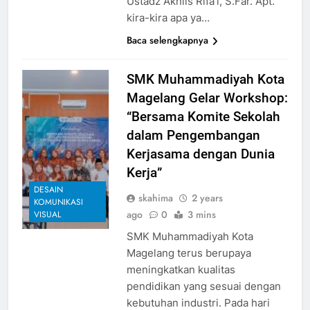
Ustadz Akhlis Rifa’i, S.Far. Apt.
kira-kira apa ya…
Baca selengkapnya
SMK Muhammadiyah Kota
Magelang Gelar Workshop:
“Bersama Komite Sekolah
dalam Pengembangan
Kerjasama dengan Dunia
Kerja”
DESAIN
skahima
2 years
KOMUNIKASI
ago
0
3 mins
VISUAL
SMK Muhammadiyah Kota
Magelang terus berupaya
meningkatkan kualitas
pendidikan yang sesuai dengan
kebutuhan industri. Pada hari