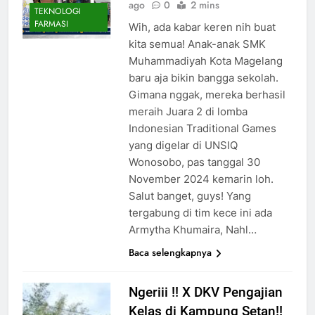
ago
0
2 mins
TEKNOLOGI
FARMASI
Wih, ada kabar keren nih buat
kita semua! Anak-anak SMK
Muhammadiyah Kota Magelang
baru aja bikin bangga sekolah.
Gimana nggak, mereka berhasil
meraih Juara 2 di lomba
Indonesian Traditional Games
yang digelar di UNSIQ
Wonosobo, pas tanggal 30
November 2024 kemarin loh.
Salut banget, guys! Yang
tergabung di tim kece ini ada
Armytha Khumaira, Nahl…
Baca selengkapnya
Ngeriii !! X DKV Pengajian
Kelas di Kampung Setan!!