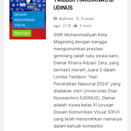
UDINUS
DESAIN
skahima
2 years
KOMUNIKASI
ago
0
3 mins
VISUAL
PRESTASI
SMK Muhammadiyah Kota
Magelang dengan bangga
mengumumkan prestasi
gemilang salah satu siswa kami,
Damar Khaira Adzani Zara, yang
berhasil meraih Juara 2 dalam
Lomba Twibbon “Hari
Pendidikan Nasional 2024” yang
diadakan oleh Universitas Dian
Nuswantoro (UDINUS). Damar
adalah siswa kelas XI jurusan
Desain Komunikasi Visual (DKV)
yang telah menorehkan namanya
dalam kancah kompetisi