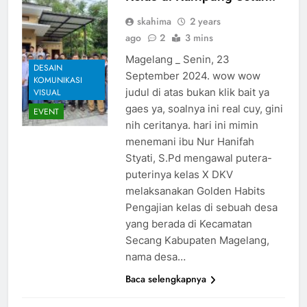
skahima
2 years
ago
2
3 mins
Magelang _ Senin, 23
DESAIN
September 2024. wow wow
KOMUNIKASI
judul di atas bukan klik bait ya
VISUAL
gaes ya, soalnya ini real cuy, gini
EVENT
nih ceritanya. hari ini mimin
menemani ibu Nur Hanifah
Styati, S.Pd mengawal putera-
puterinya kelas X DKV
melaksanakan Golden Habits
Pengajian kelas di sebuah desa
yang berada di Kecamatan
Secang Kabupaten Magelang,
nama desa…
Baca selengkapnya