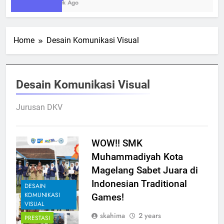
1 Week Ago
Home
Desain Komunikasi Visual
Desain Komunikasi Visual
Jurusan DKV
WOW!! SMK
Muhammadiyah Kota
Magelang Sabet Juara di
Indonesian Traditional
DESAIN
KOMUNIKASI
Games!
VISUAL
skahima
2 years
PRESTASI