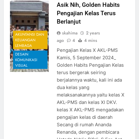
Asik Nih, Golden Habits
Pengajian Kelas Terus
Berlanjut
skahima
2 years
AKUNTANSI DAN
ago
4
4 mins
KEUANGAN
LEMBAGA
Pengajian Kelas X AKL-PMS
DESAIN
Kamis, 5 September 2024_
KOMUNIKASI
Golden Habits Pengajian Kelas
VISUAL
terus bergerak seiring
berjalannya waktu, kali ini ada
dua kelas yang
melaksanakannya yaitu kelas X
AKL-PMS dan kelas XI DKV.
kelas X AKL-PMS mengadakan
pengajian kelas di daerah
Secang di rumah Ananda
Renanda, dengan pembicara