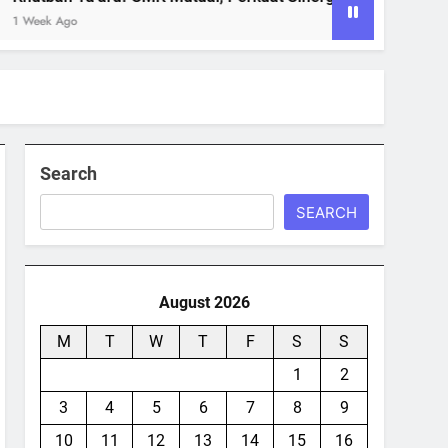
k Ago
Search
SEARCH
August 2026
M
T
W
T
F
S
S
1
2
3
4
5
6
7
8
9
10
11
12
13
14
15
16