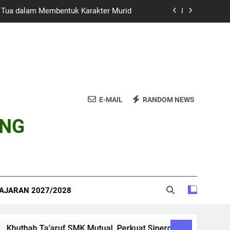
g Tua dalam Membentuk Karakter Murid
ANG: CETAK PEMIMPIN MASA DEPAN
EMBIRA BELAJAR, BERANI BERKARYA”
 ALLAH SMK MUTUAL KOTA MAGELANG
HADIRKAN PENDAKWAH NASIONAL
E-MAIL
RANDOM NEWS
g Tua dalam Membentuk Karakter Murid
ANG
ANG: CETAK PEMIMPIN MASA DEPAN
EMBIRA BELAJAR, BERANI BERKARYA”
AJARAN 2027/2028
bah Ta’aruf SMK Mutual, Perkuat Sinergi Sekolah dan Orang