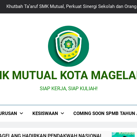
Khutbah Ta’aruf SMK Mutual, Perkuat Sinergi Sekolah dan Oran
DUTA SMK MUTUAL KOTA MAGEL
CETAK GENERASI VOKASI : MPLS RAMAH 2026 “G
CETAK ANAK MUDA YANG DICARI DUNIA DAN DICINTAI
Khutbah Ta’aruf SMK Mutual, Perkuat Sinergi Sekolah dan Oran
K MUTUAL KOTA MAGEL
DUTA SMK MUTUAL KOTA MAGEL
CETAK GENERASI VOKASI : MPLS RAMAH 2026 “G
SIAP KERJA, SIAP KULIAH!
URUSAN
KESISWAAN
COMING SOON SPMB TAHUN 
LANG HADIRKAN PENDAKWAH NASIONAL
Khut