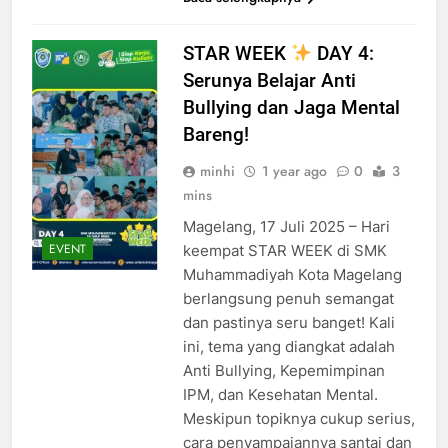
STAR WEEK
DAY 4:
Serunya Belajar Anti
Bullying dan Jaga Mental
Bareng!
minhi
1 year ago
0
3
mins
Magelang, 17 Juli 2025 – Hari
EVENT
keempat STAR WEEK di SMK
Muhammadiyah Kota Magelang
berlangsung penuh semangat
dan pastinya seru banget! Kali
ini, tema yang diangkat adalah
Anti Bullying, Kepemimpinan
IPM, dan Kesehatan Mental.
Meskipun topiknya cukup serius,
cara penyampaiannya santai dan