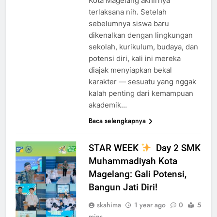
Kota Magelang akhirnya
terlaksana nih. Setelah
sebelumnya siswa baru
dikenalkan dengan lingkungan
sekolah, kurikulum, budaya, dan
potensi diri, kali ini mereka
diajak menyiapkan bekal
karakter — sesuatu yang nggak
kalah penting dari kemampuan
akademik…
Baca selengkapnya
STAR WEEK
Day 2 SMK
Muhammadiyah Kota
Magelang: Gali Potensi,
Bangun Jati Diri!
skahima
1 year ago
0
5
mins