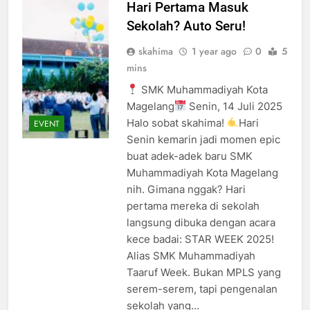
Hari Pertama Masuk
Sekolah? Auto Seru!
skahima
1 year ago
0
5
mins
SMK Muhammadiyah Kota
Magelang
Senin, 14 Juli 2025
Halo sobat skahima!
Hari
EVENT
Senin kemarin jadi momen epic
buat adek-adek baru SMK
Muhammadiyah Kota Magelang
nih. Gimana nggak? Hari
pertama mereka di sekolah
langsung dibuka dengan acara
kece badai: STAR WEEK 2025!
Alias SMK Muhammadiyah
Taaruf Week. Bukan MPLS yang
serem-serem, tapi pengenalan
sekolah yang…