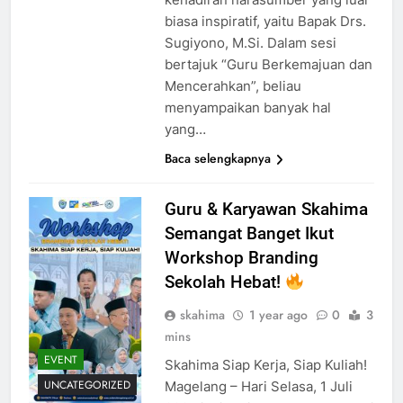
biasa inspiratif, yaitu Bapak Drs.
Sugiyono, M.Si. Dalam sesi
bertajuk “Guru Berkemajuan dan
Mencerahkan”, beliau
menyampaikan banyak hal
yang…
Baca selengkapnya
Guru & Karyawan Skahima
Semangat Banget Ikut
Workshop Branding
Sekolah Hebat!
skahima
1 year ago
0
3
mins
EVENT
Skahima Siap Kerja, Siap Kuliah!
UNCATEGORIZED
Magelang – Hari Selasa, 1 Juli