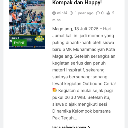
Kompak dan Happy!
minhi
1 year ago
0
2
mins
Magelang, 18 Juli 2025 – Hari
Jumat kali ini jadi momen yang
paling dinanti-nanti oleh siswa
EVENT
baru SMK Muhammadiyah Kota
Magelang. Setelah serangkaian
kegiatan serius dan penuh
materi inspiratif, sekarang
saatnya bersenang-senang
lewat kegiatan Outbound Ceria!
Kegiatan dimulai sejak pagi
pukul 06.30 WIB. Setelah itu,
siswa diajak mengikuti sesi
Dinamika Kelompok bersama
Pak Teguh…
Baca selengkapnya