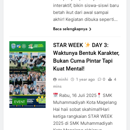
interaktif, bikin siswa-siswi baru
betah ikut dari awal sampai
akhir! Kegiatan dibuka seperti…
Baca selengkapnya
STAR WEEK
DAY 3:
Waktunya Bentuk Karakter,
Bukan Cuma Pintar Tapi
Kuat Mental!
minhi
1 year ago
0
4
mins
Rabu, 16 Juli 2025
SMK
EVENT
Muhammadiyah Kota Magelang
Hai haii sobat skahima!!Hari
ketiga rangkaian STAR WEEK
2025 di SMK Muhammadiyah