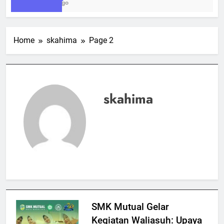
1 Week Ago
Home
skahima
Page 2
skahima
SMK Mutual Gelar
Kegiatan Waliasuh: Upaya