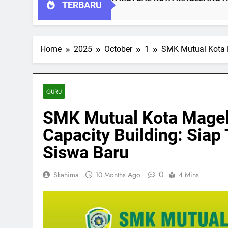
TERBARU
Home
2025
October
1
SMK Mutual Kota 
GURU
SMK Mutual Kota Magel
Capacity Building: Sia
Siswa Baru
0
Skahima
10 Months Ago
4 Mins