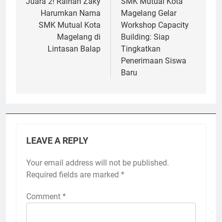
navigation
Juara 2! Raihan Zaky
SMK Mutual Kota
Harumkan Nama
Magelang Gelar
SMK Mutual Kota
Workshop Capacity
Magelang di
Building: Siap
Lintasan Balap
Tingkatkan
Penerimaan Siswa
Baru
LEAVE A REPLY
Your email address will not be published.
Required fields are marked
*
Comment
*