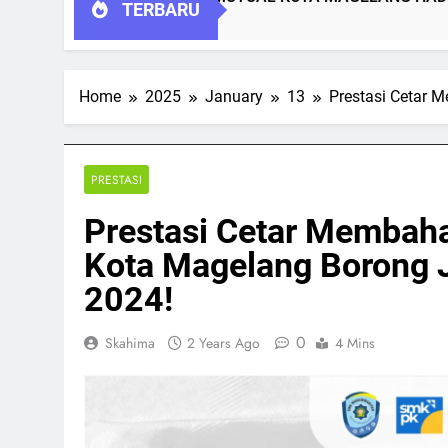
TERBARU
Home
2025
January
13
Prestasi Cetar
PRESTASI
Prestasi Cetar Memba
Kota Magelang Borong 
2024!
0
Skahima
2 Years Ago
4 Mins