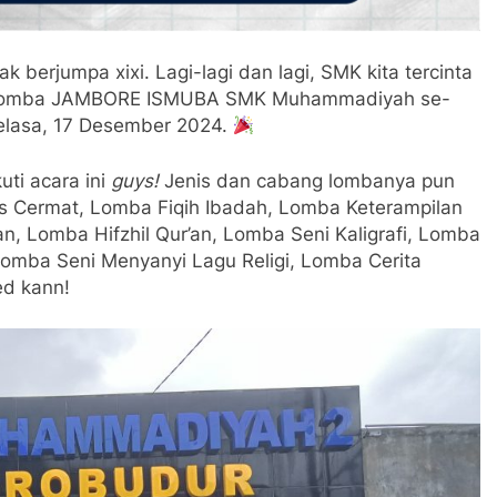
 berjumpa xixi. Lagi-lagi dan lagi, SMK kita tercinta
kuti lomba JAMBORE ISMUBA SMK Muhammadiyah se-
Selasa, 17 Desember 2024.
ti acara ini
guys!
Jenis dan cabang lombanya pun
 Cermat, Lomba Fiqih Ibadah, Lomba Keterampilan
n, Lomba Hifzhil Qur’an, Lomba Seni Kaligrafi, Lomba
omba Seni Menyanyi Lagu Religi, Lomba Cerita
ed kann!