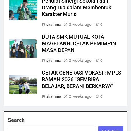
Perkuat Sinergi Sekolah dan
Orang Tua dalam Membentuk
Karakter Murid
skahima
2 weeks ago
0
DUTA SMK MUTUAL KOTA
MAGELANG: CETAK PEMIMPIN
MASA DEPAN
skahima
2 weeks ago
0
CETAK GENERASI VOKASI : MPLS
RAMAH 2026 “GEMBIRA
BELAJAR, BERANI BERKARYA”
skahima
2 weeks ago
0
Search