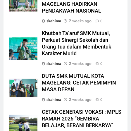
MAGELANG HADIRKAN
PENDAKWAH NASIONAL
skahima
2 weeks ago
0
Khutbah Ta’aruf SMK Mutual,
Perkuat Sinergi Sekolah dan
Orang Tua dalam Membentuk
Karakter Murid
skahima
2 weeks ago
0
DUTA SMK MUTUAL KOTA
MAGELANG: CETAK PEMIMPIN
MASA DEPAN
skahima
2 weeks ago
0
CETAK GENERASI VOKASI : MPLS
RAMAH 2026 “GEMBIRA
BELAJAR, BERANI BERKARYA”