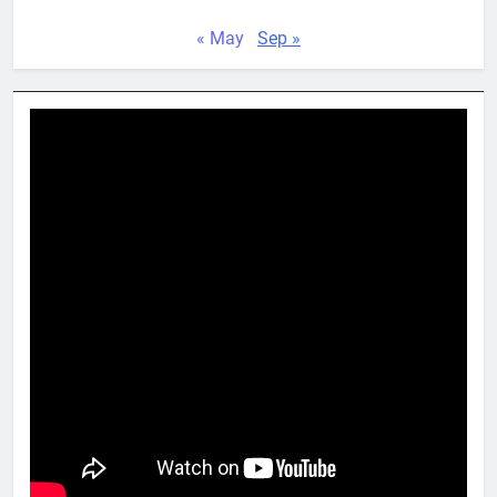
« May
Sep »